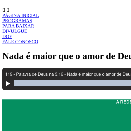
Ir
para
o
PÁGINA INICIAL
conteúdo
PROGRAMAS
PARA BAIXAR
DIVULGUE
DOE
FALE CONOSCO
Nada é maior que o amor de Deu
A REDE