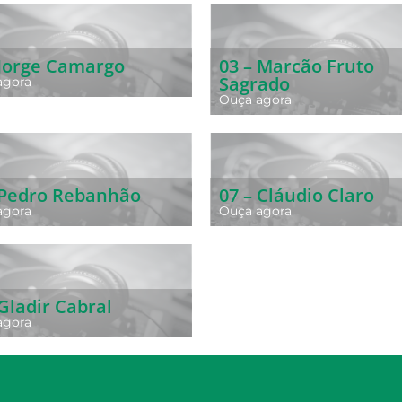
 Jorge Camargo
03 – Marcão Fruto
Sagrado
agora
Ouça agora
 Pedro Rebanhão
07 – Cláudio Claro
agora
Ouça agora
 Gladir Cabral
agora