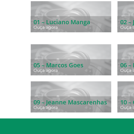
01 – Luciano Manga
02 –
Ouça agora
Ouça 
05 – Marcos Goes
06 –
Ouça agora
Ouça 
09 – Jeanne Mascarenhas
10 –
Ouça agora
Ouça 